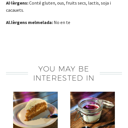
Al·lèrgens:
Conté gluten, ous, fruits secs, lactis, soja i
cacauets.
Al.lèrgens melmelada:
No en te
YOU MAY BE
INTERESTED IN