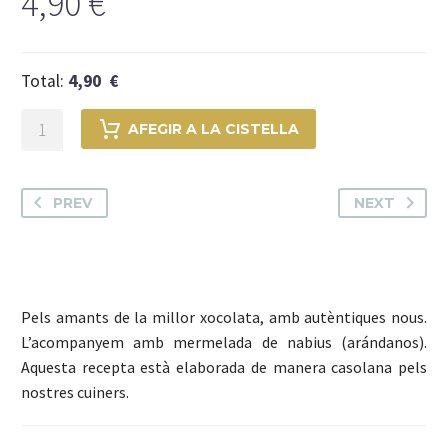
4,90
€
Total:
4,90 €
quantitat
AFEGIR A LA CISTELLA
de
Brownie
(Estats
PREV
NEXT
Units)
Pels amants de la millor xocolata, amb autèntiques nous.
L’acompanyem amb mermelada de nabius (arándanos).
Aquesta recepta està elaborada de manera casolana pels
nostres cuiners.