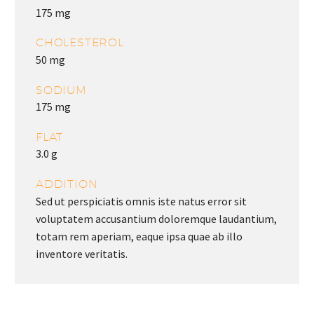
175 mg
CHOLESTEROL
50 mg
SODIUM
175 mg
FLAT
3.0 g
ADDITION
Sed ut perspiciatis omnis iste natus error sit
voluptatem accusantium doloremque laudantium,
totam rem aperiam, eaque ipsa quae ab illo
inventore veritatis.