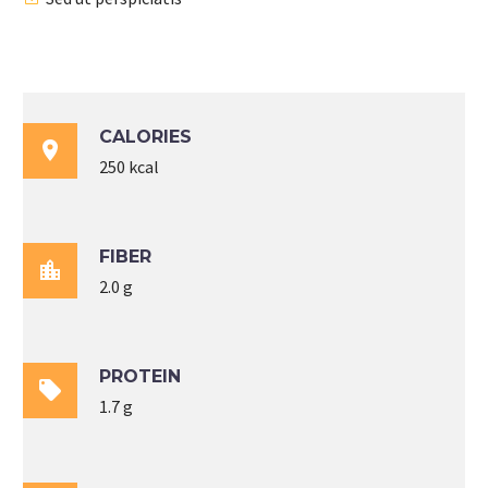
CALORIES

250 kcal
FIBER

2.0 g
PROTEIN

1.7 g