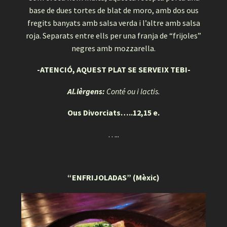
base de dues tortes de blat de moro, amb dos ous
fregits banyats amb salsa verda i l’altre amb salsa
roja. Separats entre ells per una franja de “frijoles”
negres amb mozzarella.
-ATENCIÓ, AQUEST PLAT SE SERVEIX TEBI-
Al.lèrgens:
Conté ou i la
ctis.
Ous Divorciats…..12,15 e.
…..
“ENFRIJOLADAS” (Mèxic)