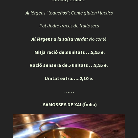
Al·lèrgens “tequeños”: Conté gluten i lactics
Pot tindre traces de fruits secs
Al.lèrgens a la salsa verda:
No conté
Mitja ració de 3 unitats …5,95 e.
Ració sensera de 5 unitats …8,95 e.
Unitat extra…..2,10 e.
……
-SAMOSSES DE XAI (Índia)