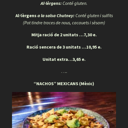
Al·lèrgens:
Conté gluten.
Al·lèrgens
a la salsa Chutney:
Conté gluten i sulfits
(Pot tindre traces de nous, cacauets i sèsam)
Mitja ració de 2 unitats …7,30 e.
Ració sencera de 3 unitats …10,95 e.
Unitat extra…3,65 e.
…..
“NACHOS” MEXICANS (Mèxic)