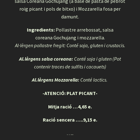
salsa Coreana Gochujang (a base de pasta de pebrot
roig picant i pols de bitxo) i Mozzarella fosa per
damunt.
Ingredients:
Pollastre arrebossat, salsa
coreana Gochujang i mozzarella.
Al·lèrgen pollastre fregit: Conté soja, gluten i crustacis.
Al.lèrgens salsa coreana:
Conté soja i gluten (Pot
contenir traces de sulfits i cacauets)
Al.lèrgens Mozzarella:
Conté lactics.
-ATENCIÓ: PLAT PICANT-
Mitja ració …4,65 e.
Ració sencera …..9,15 e.
…..