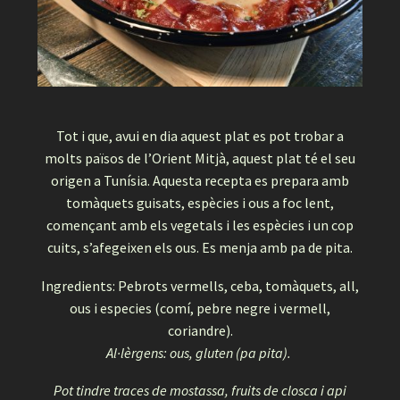
Tot i que, avui en dia aquest plat es pot trobar a
molts països de l’Orient Mitjà, aquest plat té el seu
origen a Tunísia. Aquesta recepta es prepara amb
tomàquets guisats, espècies i ous a foc lent,
començant amb els vegetals i les espècies i un cop
cuits, s’afegeixen els ous. Es menja amb pa de pita.
Ingredients: Pebrots vermells, ceba, tomàquets, all,
ous i especies (comí, pebre negre i vermell,
coriandre).
Al·lèrgens: ous, gluten (pa pita).
Pot tindre traces de mostassa, fruits de closca i api