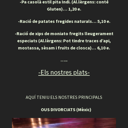
-Pa casolà estil pita Indi. (Al.lèrgens: conté
Gluten)… 1,20 e.
-Ració de patates fregides naturals… 5,10 e.
-Ració de xips de moniato fregits lleugerament
especiats
(Al.lèrgens: Pot tindre traces d’api,
mostassa, sèsam i fruits de closca)… 6,10 e.
…..
-Els nostres plats-
AQUÍ TENIU ELS NOSTRES PRINCIPALS
OUS DIVORCIATS (Mèxic)