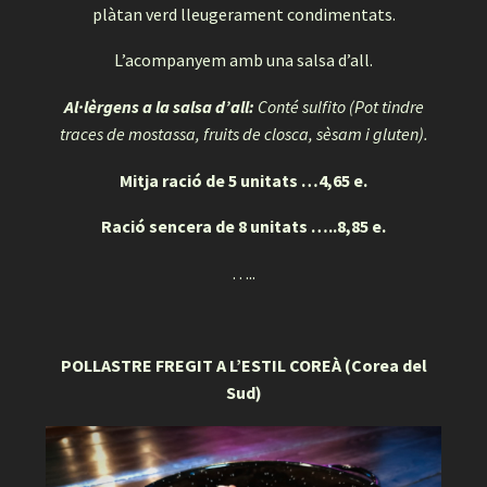
plàtan verd lleugerament condimentats.
L’acompanyem amb una salsa d’all.
Al·lèrgens a la salsa d’all:
Conté sulfito (Pot tindre
traces de mostassa, fruits de closca, sèsam i gluten).
Mitja ració de 5 unitats …4,65 e.
Ració sencera de 8 unitats …..8,85 e.
…..
POLLASTRE FREGIT A L’ESTIL COREÀ (Corea del
Sud)