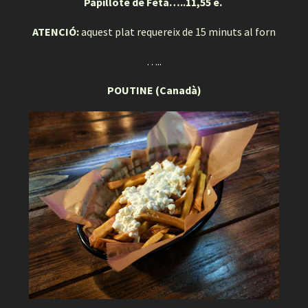
Papillote de Feta…..11,55 e.
ATENCIÓ:
aquest plat requereix de 15 minuts al forn
…..
POUTINE (Canadà)