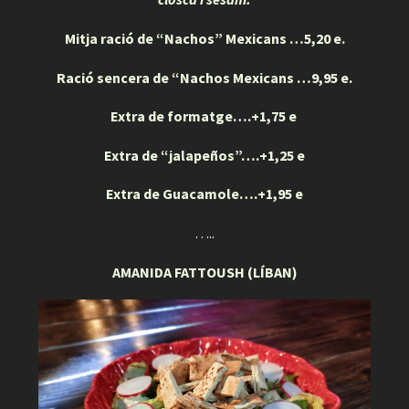
Mitja ració de “Nachos” Mexicans
…5,20 e.
Ració sencera de “Nachos Mexicans …9,95 e.
Extra de formatge….+1,75 e
Extra de “jalapeños”….+1,25 e
Extra de Guacamole….+1,95 e
…..
AMANIDA FATTOUSH (LÍBAN)