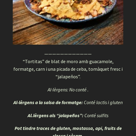
————————————
“Tortitas” de blat de moro amb guacamole,
formatge, carn i una picada de ceba, tomàquet fresc i
“jalapeños”.
Al·lèrgens: No conté .
Al-lèrgens a la salsa de formatge:
Conté lactis i gluten
Al.lèrgens als “jalapeños”:
Conté sulfits
Pot tindre traces de gluten, mostassa, api, fruits de
closca i sèsam.