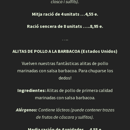
closca i sulfits).
Mitja ració de 4 unitats …4,55 e.
Ració sencera de 8 unitats …..8,95 e.
…..
ALITAS DE POLLO A LA BARBACOA (Estados Unidos)
Vuelven nuestras fantàsticas alitas de pollo
marinadas con salsa barbacoa. Para chuparse los
dedos!
Ingredientes:
Alitas de pollo de primera calidad
marinadas con salsa barbacoa.
Alérgenos:
Contiene lácteos (puede contener trazas
de frutos de cáscara y sulfitos).
Media ración de 4 unidades …4,55 e.