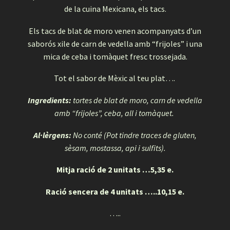
de la cuina Mexicana, els tacs.
Els tacs de blat de moro venen acompanyats d’un
saborós xile de carn de vedella amb “frijoles” i una
mica de ceba i tomàquet fresc trossejada.
Tot el sabor de Mèxic al teu plat….
Ingredients:
tortes de blat de moro, carn de vedella
amb “frijoles”, ceba, all i tomàquet.
Al·lèrgens:
No conté (Pot tindre traces de gluten,
sèsam, mostassa, api i sulfits).
Mitja ració de 2 unitats …5,35 e.
Ració sencera de 4 unitats …..10,15 e.
…..