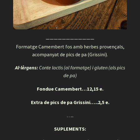
————————————
Formatge Camembert fos amb herbes provençals,
acompanyat de pics de pa (Grissini).
Al·lèrgens:
Conte lactis (al formatge) i gluten (als pics
de pa)
Fondue Camembert…12,15 e.
Extra de pics de pa Grissini…..2,5 e.
…..
SUPLEMENTS: