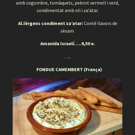
amb cogombre, tomàquets, pebrot vermell i verd,
condimentat amb oli i za’atar.
Al.lèrgens condiment za’atar:
Conté llavors de
sèsam.
Amanida Israelí…..9,50 e.
…..
FONDUE CAMEMBERT (França)