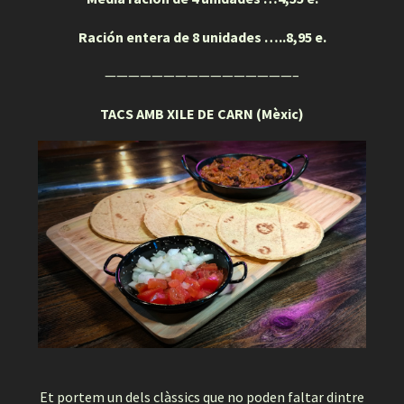
Ración entera de 8 unidades …..8,95 e.
————————————————–
TACS AMB XILE DE CARN (Mèxic)
Et portem un dels clàssics que no poden faltar dintre