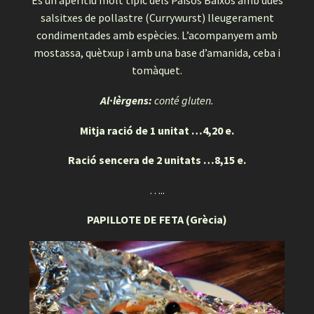
És un aperitiu molt típic dels Països Baixos amb dues
salsitxes de pollastre (Currywurst) lleugerament
condimentades amb espècies. L’acompanyem amb
mostassa, quètxup i amb una base d’amanida, ceba i
tomàquet.
Al·lèrgens:
conté gluten.
Mitja ració de 1 unitat …4,20 e.
Ració sencera de 2 unitats …8,15 e.
…..
PAPILLOTE DE FETA (Grècia)